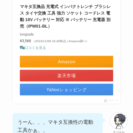
マキタ互換品 充電式 インパクトレンチ ブラシレ
ス タイヤ交換 工具 強力 ソケット コードレス 電
動 18V バッテリー 対応 ※ バッテリー 充電器 別
売（IPW01-BL）
longsafe
¥3,566
（2024/11/09 16:40時点 | Amazon調べ）
口コミを見る
Amazon
楽天市場
Yahooショッピング
ポチップ
うーん、、、マキタ互換性の電動
工具かぁ、、
ラジカル