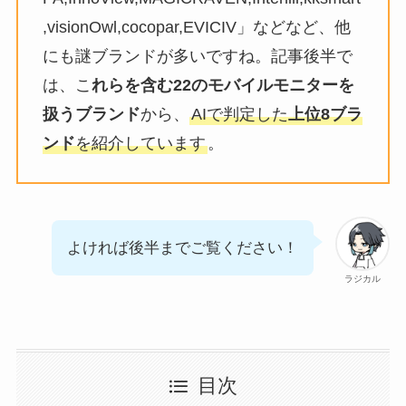
,visionOwl,cocopar,EVICIV」などなど、他
にも謎ブランドが多いですね。記事後半で
は、こ
れらを含む22のモバイルモニターを
扱うブランド
から、
AIで判定した
上位8ブラ
ンド
を紹介しています
。
よければ後半までご覧ください！
ラジカル
目次