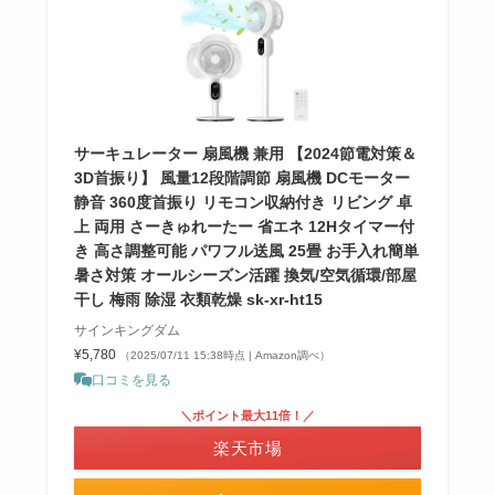
サーキュレーター 扇風機 兼用 【2024節電対策＆
3D首振り】 風量12段階調節 扇風機 DCモーター
静音 360度首振り リモコン収納付き リビング 卓
上 両用 さーきゅれーたー 省エネ 12Hタイマー付
き 高さ調整可能 パワフル送風 25畳 お手入れ簡単
暑さ対策 オールシーズン活躍 換気/空気循環/部屋
干し 梅雨 除湿 衣類乾燥 sk-xr-ht15
サインキングダム
¥5,780
（2025/07/11 15:38時点 | Amazon調べ）
口コミを見る
＼ポイント最大11倍！／
楽天市場