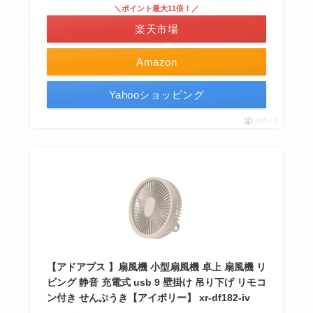
＼ポイント最大11倍！／
楽天市場
Amazon
Yahooショッピング
ポチップ
【アドアプス 】扇風機 小型扇風機 卓上 扇風機 リ
ビング 静音 充電式 usb 9 壁掛け 吊り下げ リモコ
ン付き せんぷうき【アイボリー】 xr-df182-iv