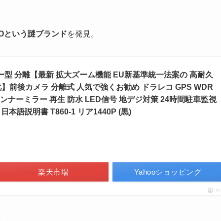
DOという謎ブランド
を発見。
ラー型 分離【最新 拡大ズーム機能 EU新基準統一法案の 高耐久
再進化】前後カメラ 分離式 人気で強くお勧め ドラレコ GPS WDR
ンナーミラー 再生 防水 LED信号 地デジ対策 24時間駐車監視
語説明書 T860-1 リア1440P (黒)
）
楽天市場
Yahooショッピング
ポ
。