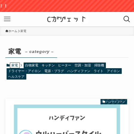
ホーム
家電
家電
– category –
家電
白物家電
キッチン
ヒーター
空調・加湿
掃除機
ドライヤー・アイロン
電源・プラグ
ハンディファン
ライト
アイロン
ヘルスケア
ハンディファン