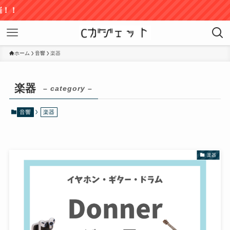
！！
ホーム
音響
楽器
楽器
– category –
音響
楽器
楽器